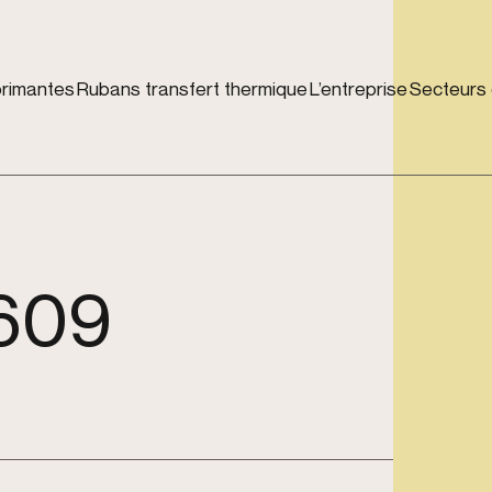
rimantes
Rubans transfert thermique
L’entreprise
Secteurs d
609