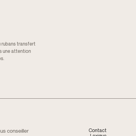
 rubans transfert
s une attention
s.
Contact
s conseiller
Lexique