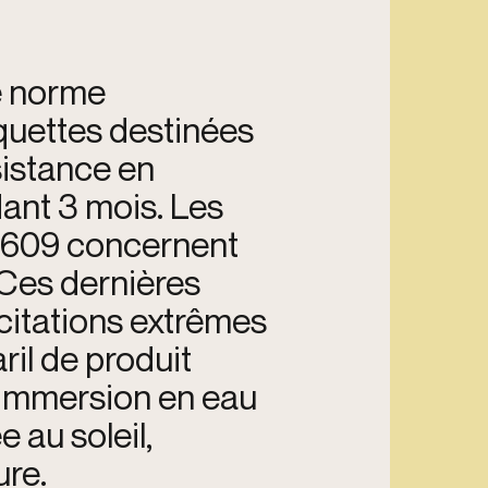
e norme
iquettes destinées
sistance en
nt 3 mois. Les
S5609 concernent
. Ces dernières
icitations extrêmes
ril de produit
 immersion en eau
 au soleil,
re.