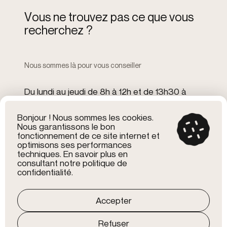
V
o
u
s
n
e
t
r
o
u
v
e
z
p
a
s
c
e
q
u
e
v
o
u
s
r
e
c
h
e
r
c
h
e
z
?
Nous sommes là pour vous conseiller
Du lundi au jeudi de 8h à 12h et de 13h30 à
17h30
Le vendredi de 8h à 12h et de 13h30 à 16h
Bonjour ! Nous sommes les cookies.
Nous garantissons le bon
fonctionnement de ce site internet et
optimisons ses performances
7 rue de Niederlarg
techniques. En savoir plus en
68580 Bisel
consultant notre politique de
03 89 07 66 48
confidentialité.
Mentions légales
Accepter
RGPD
CGV
Crédits
Refuser
Site réalisé en 2022