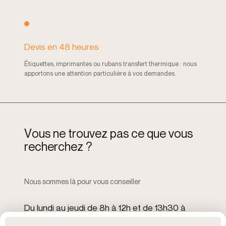
Devis en 48 heures
Étiquettes, imprimantes ou rubans transfert thermique : nous
apportons une attention particulière à vos demandes.
V
o
u
s
n
e
t
r
o
u
v
e
z
p
a
s
c
e
q
u
e
v
o
u
s
r
e
c
h
e
r
c
h
e
z
?
Nous sommes là pour vous conseiller
Du lundi au jeudi de 8h à 12h et de 13h30 à
17h30