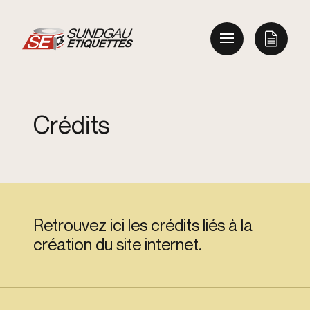
C
r
é
d
i
t
s
Retrouvez ici les crédits liés à la
création du site internet.