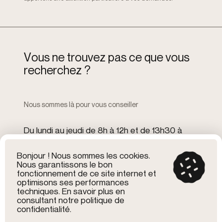
V
o
u
s
n
e
t
r
o
u
v
e
z
p
a
s
c
e
q
u
e
v
o
u
s
r
e
c
h
e
r
c
h
e
z
?
Nous sommes là pour vous conseiller
Du lundi au jeudi de 8h à 12h et de 13h30 à
17h30
Le vendredi de 8h à 12h et de 13h30 à 16h
Bonjour ! Nous sommes les cookies.
Nous garantissons le bon
fonctionnement de ce site internet et
optimisons ses performances
7 rue de Niederlarg
techniques. En savoir plus en
68580 Bisel
consultant notre politique de
03 89 07 66 48
confidentialité.