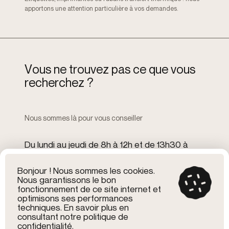
apportons une attention particulière à vos demandes.
V
o
u
s
n
e
t
r
o
u
v
e
z
p
a
s
c
e
q
u
e
v
o
u
s
r
e
c
h
e
r
c
h
e
z
?
Nous sommes là pour vous conseiller
Du lundi au jeudi de 8h à 12h et de 13h30 à
17h30
Le vendredi de 8h à 12h et de 13h30 à 16h
Bonjour ! Nous sommes les cookies.
Nous garantissons le bon
fonctionnement de ce site internet et
optimisons ses performances
7 rue de Niederlarg
techniques. En savoir plus en
68580 Bisel
consultant notre politique de
03 89 07 66 48
confidentialité.