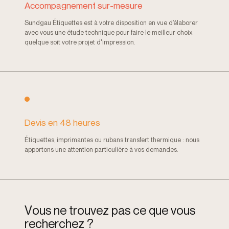
Accompagnement sur-mesure
Sundgau Étiquettes est à votre disposition en vue d’élaborer
avec vous une étude technique pour faire le meilleur choix
quelque soit votre projet d'impression.
Devis en 48 heures
Étiquettes, imprimantes ou rubans transfert thermique : nous
apportons une attention particulière à vos demandes.
V
o
u
s
n
e
t
r
o
u
v
e
z
p
a
s
c
e
q
u
e
v
o
u
s
r
e
c
h
e
r
c
h
e
z
?